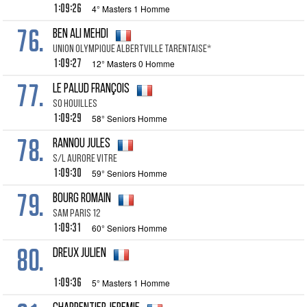
1:09:26
4° Masters 1 Homme
76.
BEN ALI MEHDI
UNION OLYMPIQUE ALBERTVILLE TARENTAISE*
1:09:27
12° Masters 0 Homme
77.
LE PALUD FRANÇOIS
SO HOUILLES
1:09:29
58° Seniors Homme
78.
RANNOU JULES
S/L AURORE VITRE
1:09:30
59° Seniors Homme
79.
BOURG ROMAIN
SAM PARIS 12
1:09:31
60° Seniors Homme
80.
DREUX JULIEN
1:09:36
5° Masters 1 Homme