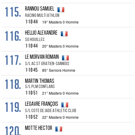
115.
RANNOU SAMUEL
RACING MULTI ATHLON
1:10:44
19° Masters 0 Homme
116.
HELLIO ALEXANDRE
SO HOUILLES
1:10:44
20° Masters 0 Homme
117.
LE MORVAN ROMAIN
S/L AC ST GRATIEN-SANNOIS
1:10:45
85° Seniors Homme
118.
MARTIN THOMAS
S/L PLM CONFLANS
1:10:51
21° Masters 0 Homme
119.
LEGAVRE FRANÇOIS
S/L COTE DE JADE ATHLETIC CLUB
1:10:52
22° Masters 0 Homme
120.
MOTTE HECTOR