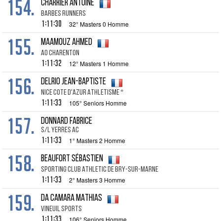
154.
CHARRIER ANTOINE
BARBES RUNNERS
1:11:30
32° Masters 0 Homme
155.
MAAMOUZ AHMED
AO CHARENTON
1:11:32
12° Masters 1 Homme
156.
DELRIO JEAN-BAPTISTE
NICE COTE D'AZUR ATHLETISME *
1:11:33
105° Seniors Homme
157.
DONNARD FABRICE
S/L YERRES AC
1:11:33
1° Masters 2 Homme
158.
BEAUFORT SÉBASTIEN
SPORTING CLUB ATHLETIC DE BRY-SUR-MARNE
1:11:33
2° Masters 3 Homme
159.
DA CAMARA MATHIAS
VINEUIL SPORTS
1:11:33
106° Seniors Homme