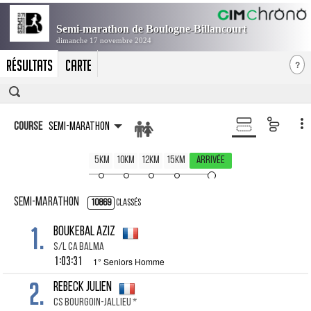
Résultats
Carte
?
Course
Semi-marathon
5km
10km
12km
15km
Arrivée
Semi-marathon
10869
Classés
1.
BOUKEBAL AZIZ
S/L CA BALMA
1:03:31
1° Seniors Homme
2.
REBECK JULIEN
CS BOURGOIN-JALLIEU *