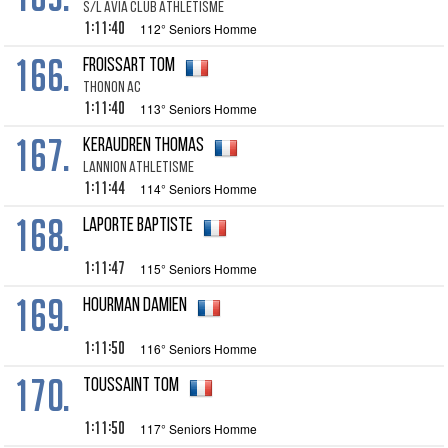
S/L AVIA CLUB ATHLETISME
1:11:40
112° Seniors Homme
166.
FROISSART TOM
THONON AC
1:11:40
113° Seniors Homme
167.
KERAUDREN THOMAS
LANNION ATHLETISME
1:11:44
114° Seniors Homme
168.
LAPORTE BAPTISTE
1:11:47
115° Seniors Homme
169.
HOURMAN DAMIEN
1:11:50
116° Seniors Homme
170.
TOUSSAINT TOM
1:11:50
117° Seniors Homme