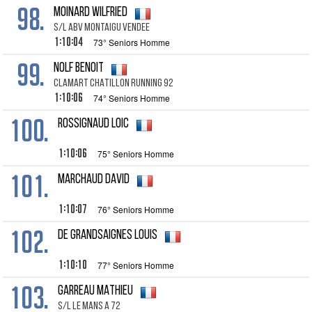
98.
MOINARD WILFRIED
S/L ABV MONTAIGU VENDEE
1:10:04
73° Seniors Homme
99.
NOLF BENOIT
CLAMART CHATILLON RUNNING 92
1:10:06
74° Seniors Homme
100.
ROSSIGNAUD LOIC
1:10:06
75° Seniors Homme
101.
MARCHAUD DAVID
1:10:07
76° Seniors Homme
102.
DE GRANDSAIGNES LOUIS
1:10:10
77° Seniors Homme
103.
GARREAU MATHIEU
S/L LE MANS A 72