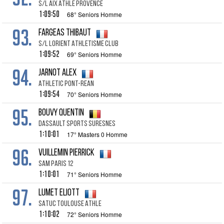
S/L AIX ATHLE PROVENCE
1:09:50
68° Seniors Homme
93.
FARGEAS THIBAUT
S/L LORIENT ATHLETISME CLUB
1:09:52
69° Seniors Homme
94.
JARNOT ALEX
ATHLETIC PONT-REAN
1:09:54
70° Seniors Homme
95.
BOUVY QUENTIN
DASSAULT SPORTS SURESNES
1:10:01
17° Masters 0 Homme
96.
VUILLEMIN PIERRICK
SAM PARIS 12
1:10:01
71° Seniors Homme
97.
LUMET ELIOTT
SATUC TOULOUSE ATHLE
1:10:02
72° Seniors Homme