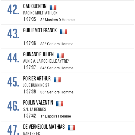
42.
CAU QUENTIN
RACING MULTI ATHLON
1:07:35
8° Masters 0 Homme
43.
GUILLEMOT FRANCK
1:07:36
33° Seniors Homme
44.
GUINANDIE JULIEN
AUNIS A. LA ROCHELLE AYTRE*
1:07:37
34° Seniors Homme
45.
POIRIER ARTHUR
JOUE RUNNING 37
1:07:39
35° Seniors Homme
46.
POULIN VALENTIN
S/L TA RENNES
1:07:42
1° Espoirs Homme
47.
DE VERNEJOUL MATHIAS
NANTES EC