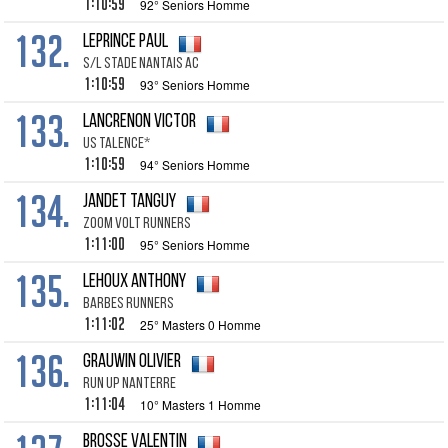
1:10:59
92° Seniors Homme
132.
LEPRINCE PAUL
S/L STADE NANTAIS AC
1:10:59
93° Seniors Homme
133.
LANCRENON VICTOR
US TALENCE*
1:10:59
94° Seniors Homme
134.
JANDET TANGUY
ZOOM VOLT RUNNERS
1:11:00
95° Seniors Homme
135.
LEHOUX ANTHONY
BARBES RUNNERS
1:11:02
25° Masters 0 Homme
136.
GRAUWIN OLIVIER
RUN UP NANTERRE
1:11:04
10° Masters 1 Homme
BROSSE VALENTIN