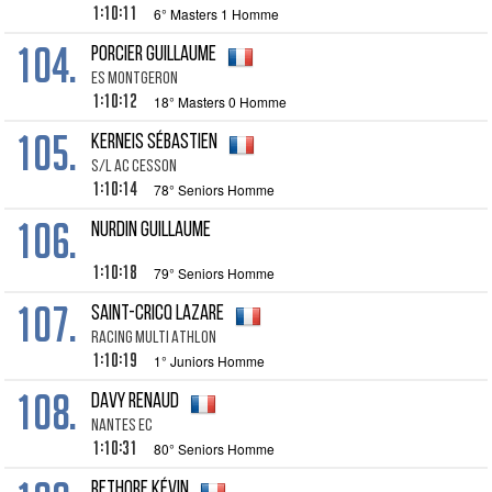
1:10:11
6° Masters 1 Homme
104.
PORCIER GUILLAUME
ES MONTGERON
1:10:12
18° Masters 0 Homme
105.
KERNEIS SÉBASTIEN
S/L AC CESSON
1:10:14
78° Seniors Homme
106.
NURDIN GUILLAUME
1:10:18
79° Seniors Homme
107.
SAINT-CRICQ LAZARE
RACING MULTI ATHLON
1:10:19
1° Juniors Homme
108.
DAVY RENAUD
NANTES EC
1:10:31
80° Seniors Homme
RETHORE KÉVIN