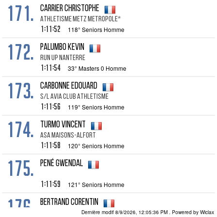
171.
CARRIER CHRISTOPHE
ATHLETISME METZ METROPOLE*
1:11:52
118° Seniors Homme
172.
PALUMBO KEVIN
RUN UP NANTERRE
1:11:54
33° Masters 0 Homme
173.
CARBONNE EDOUARD
S/L AVIA CLUB ATHLETISME
1:11:56
119° Seniors Homme
174.
TURMO VINCENT
ASA MAISONS-ALFORT
1:11:58
120° Seniors Homme
175.
PENÉ GWENDAL
1:11:59
121° Seniors Homme
176.
BERTRAND CORENTIN
Dernière modif 8/9/2026, 12:05:36 PM
. Powered by Wiclax
JOUE RUNNING 37