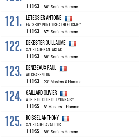
1:10:53
86° Seniors Homme
121.
LETESSIER ANTOINE
EA CERGY PONTOISE ATHLETISME *
1:10:53
87° Seniors Homme
122.
DEKESTER GUILLAUME
S/L STADE NANTAIS AC
1:10:53
88° Seniors Homme
123.
DENIZEAUX PAUL
AO CHARENTON
1:10:53
23° Masters 0 Homme
124.
GAILLARD OLIVIER
ATHLETIC CLUB DU LYONNAIS*
1:10:55
8° Masters 1 Homme
125.
BOISSEL ANTHONY
S/L STADE LAVALLOIS
1:10:55
89° Seniors Homme