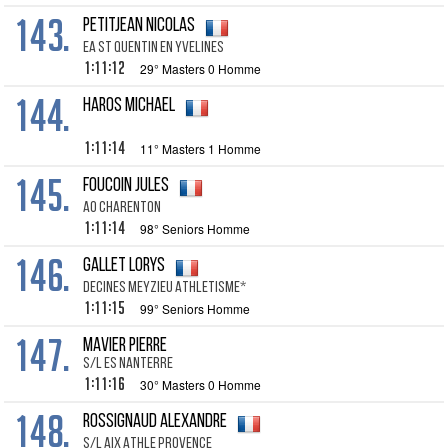
143.
PETITJEAN NICOLAS
EA ST QUENTIN EN YVELINES
1:11:12
29° Masters 0 Homme
144.
HAROS MICHAEL
1:11:14
11° Masters 1 Homme
145.
FOUCOIN JULES
AO CHARENTON
1:11:14
98° Seniors Homme
146.
GALLET LORYS
DECINES MEYZIEU ATHLETISME*
1:11:15
99° Seniors Homme
147.
MAVIER PIERRE
S/L ES NANTERRE
1:11:16
30° Masters 0 Homme
148.
ROSSIGNAUD ALEXANDRE
S/L AIX ATHLE PROVENCE