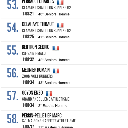
53.
PERRAULT CHARLES
CLAMART CHATILLON RUNNING 92
1:08:21
40° Seniors Homme
54.
DELAHAYE THIBAUT
CLAMART CHATILLON RUNNING 92
1:08:25
41° Seniors Homme
55.
BERTRON CÉDRIC
CJF SAINT-MALO
1:08:32
42° Seniors Homme
56.
MEUNIER ROMAIN
ZOOM VOLT RUNNERS
1:08:34
43° Seniors Homme
57.
GOYON ENZO
GRAND ANGOULEME ATHLETISME
1:08:34
2° Espoirs Homme
58.
PERRIN-PELLETIER MARC
S/L MAISONS-LAFFITTE ATHLETISME
1:08:37
11° Masters 0 Homme