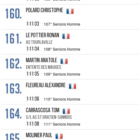
160.
POLARD CHRISTOPHE
1:11:33
107° Seniors Homme
161.
LE POTTIER RONAN
AS TOURLAVILLE
1:11:34
108° Seniors Homme
162.
MARTIN ANATOLE
ENTENTE DES MAUGES
1:11:35
109° Seniors Homme
163.
FLEUREAU ALEXANDRE
1:11:36
110° Seniors Homme
164.
CARRASCOSA TOM
S/L AC ST GRATIEN-SANNOIS
1:11:38
111° Seniors Homme
165.
MOLINIER PAUL