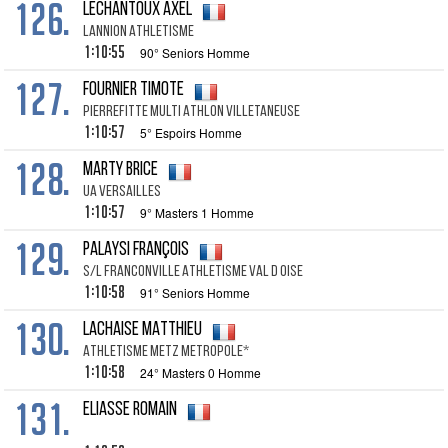
126.
LECHANTOUX AXEL
LANNION ATHLETISME
1:10:55
90° Seniors Homme
127.
FOURNIER TIMOTE
PIERREFITTE MULTI ATHLON VILLETANEUSE
1:10:57
5° Espoirs Homme
128.
MARTY BRICE
UA VERSAILLES
1:10:57
9° Masters 1 Homme
129.
PALAYSI FRANÇOIS
S/L FRANCONVILLE ATHLETISME VAL D OISE
1:10:58
91° Seniors Homme
130.
LACHAISE MATTHIEU
ATHLETISME METZ METROPOLE*
1:10:58
24° Masters 0 Homme
131.
ELIASSE ROMAIN