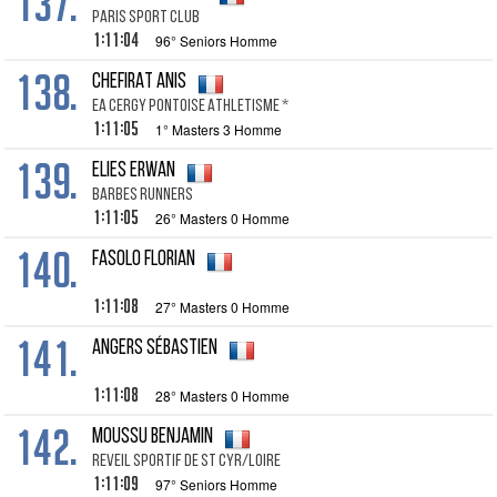
137.
PARIS SPORT CLUB
1:11:04
96° Seniors Homme
138.
CHEFIRAT ANIS
EA CERGY PONTOISE ATHLETISME *
1:11:05
1° Masters 3 Homme
139.
ELIES ERWAN
BARBES RUNNERS
1:11:05
26° Masters 0 Homme
140.
FASOLO FLORIAN
1:11:08
27° Masters 0 Homme
141.
ANGERS SÉBASTIEN
1:11:08
28° Masters 0 Homme
142.
MOUSSU BENJAMIN
REVEIL SPORTIF DE ST CYR/LOIRE
1:11:09
97° Seniors Homme