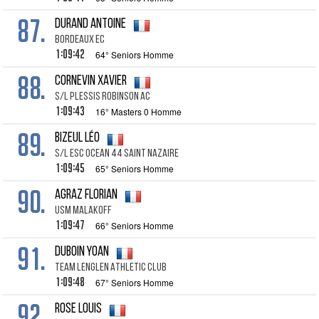
87.
DURAND ANTOINE
BORDEAUX EC
1:09:42
64° Seniors Homme
88.
CORNEVIN XAVIER
S/L PLESSIS ROBINSON AC
1:09:43
16° Masters 0 Homme
89.
BIZEUL LÉO
S/L ESC OCEAN 44 SAINT NAZAIRE
1:09:45
65° Seniors Homme
90.
AGRAZ FLORIAN
USM MALAKOFF
1:09:47
66° Seniors Homme
91.
DUBOIN YOAN
TEAM LENGLEN ATHLETIC CLUB
1:09:48
67° Seniors Homme
92.
ROSE LOUIS