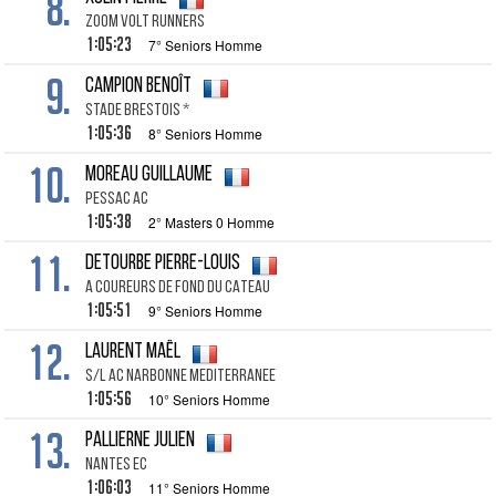
8.
ZOOM VOLT RUNNERS
1:05:23
7° Seniors Homme
9.
CAMPION BENOÎT
STADE BRESTOIS *
1:05:36
8° Seniors Homme
10.
MOREAU GUILLAUME
PESSAC AC
1:05:38
2° Masters 0 Homme
11.
DETOURBE PIERRE-LOUIS
A COUREURS DE FOND DU CATEAU
1:05:51
9° Seniors Homme
12.
LAURENT MAËL
S/L AC NARBONNE MEDITERRANEE
1:05:56
10° Seniors Homme
13.
PALLIERNE JULIEN
NANTES EC
1:06:03
11° Seniors Homme