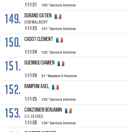
1:11:21
100° Seniors Homme
149.
DURAND GATIEN
USM MALAKOFF
1:11:23
101° Seniors Homme
150.
CADOT CLÉMENT
1:11:24
102° Seniors Homme
151.
GUENNOU DAMIEN
1:11:24
31° Masters 0 Homme
152.
RAMPONI AXEL
1:11:25
103° Seniors Homme
153.
CANZONIERI BENJAMIN
S/L EA CREIL
1:11:26
104° Seniors Homme