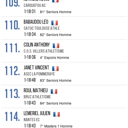
109.
CARQUEFOU AC
1:10:31
81° Seniors Homme
110.
BABAUDOU LÉO
SATUC TOULOUSE ATHLE
1:10:34
82° Seniors Homme
111.
COLIN ANTHONY
C.O.S. VILLERS ATHLETISME
1:10:36
4° Espoirs Homme
112.
JANET VINCENT
ASEC LA POMMERAYE
1:10:40
83° Seniors Homme
113.
ROUL MATHIEU
BRUZ ATHLETISME
1:10:43
84° Seniors Homme
114.
LEMERIEL JULIEN
NANTES EC
1:10:43
7° Masters 1 Homme