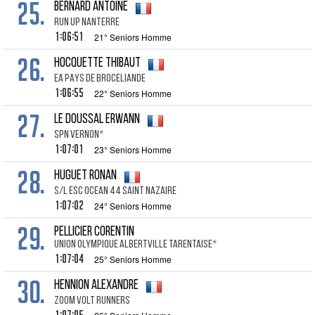
25.
BERNARD ANTOINE
RUN UP NANTERRE
1:06:51
21° Seniors Homme
26.
HOCQUETTE THIBAUT
EA PAYS DE BROCELIANDE
1:06:55
22° Seniors Homme
27.
LE DOUSSAL ERWANN
SPN VERNON*
1:07:01
23° Seniors Homme
28.
HUGUET RONAN
S/L ESC OCEAN 44 SAINT NAZAIRE
1:07:02
24° Seniors Homme
29.
PELLICIER CORENTIN
UNION OLYMPIQUE ALBERTVILLE TARENTAISE*
1:07:04
25° Seniors Homme
30.
HENNION ALEXANDRE
ZOOM VOLT RUNNERS