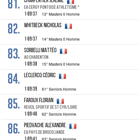
81.
CHARPENTIER JEREMIE
EA CERGY PONTOISE ATHLETISME *
1:09:37
13° Masters 0 Homme
82.
WHITBECK NICHOLAS
1:09:37
14° Masters 0 Homme
83.
SORBELLI MATTÉO
AO CHARENTON
1:09:38
15° Masters 0 Homme
84.
LECLERCQ CÉDRIC
1:09:39
61° Seniors Homme
85.
FAROUX FLORIAN
REVEIL SPORTIF DE ST CYR/LOIRE
1:09:40
62° Seniors Homme
86.
PIEDVACHE ALEXANDRE
EA PAYS DE BROCELIANDE
1:09:41
63° Seniors Homme