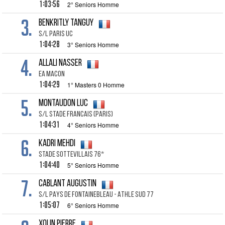
1:03:56
2° Seniors Homme
3.
BENKRITLY TANGUY
S/L PARIS UC
1:04:28
3° Seniors Homme
4.
ALLALI NASSER
EA MACON
1:04:29
1° Masters 0 Homme
5.
MONTAUDON LUC
S/L STADE FRANCAIS (PARIS)
1:04:31
4° Seniors Homme
6.
KADRI MEHDI
STADE SOTTEVILLAIS 76*
1:04:40
5° Seniors Homme
7.
CABLANT AUGUSTIN
S/L PAYS DE FONTAINEBLEAU - ATHLE SUD 77
1:05:07
6° Seniors Homme
XOLIN PIERRE