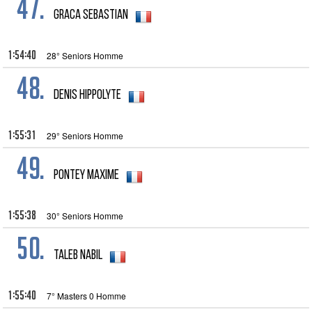
47.
Graca Sebastian
1:54:40
28° Seniors Homme
48.
Denis Hippolyte
1:55:31
29° Seniors Homme
49.
PONTEY Maxime
1:55:38
30° Seniors Homme
50.
Taleb Nabil
1:55:40
7° Masters 0 Homme