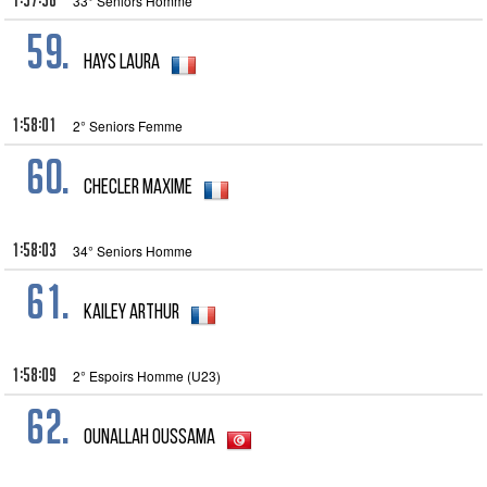
1:57:56
33° Seniors Homme
59.
Hays Laura
1:58:01
2° Seniors Femme
60.
Checler Maxime
1:58:03
34° Seniors Homme
61.
Kailey Arthur
1:58:09
2° Espoirs Homme (U23)
62.
Ounallah Oussama