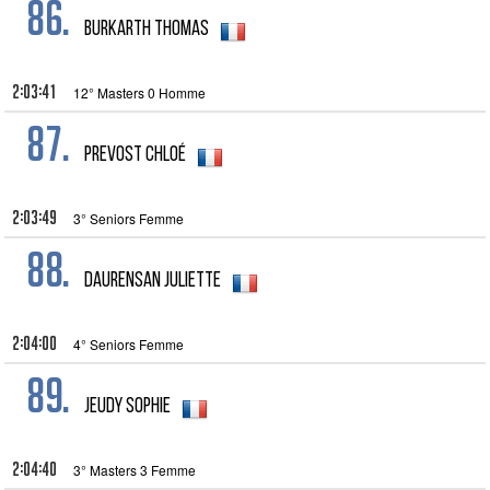
86.
BURKARTH Thomas
2:03:41
12° Masters 0 Homme
87.
Prevost Chloé
2:03:49
3° Seniors Femme
88.
Daurensan Juliette
2:04:00
4° Seniors Femme
89.
Jeudy Sophie
2:04:40
3° Masters 3 Femme