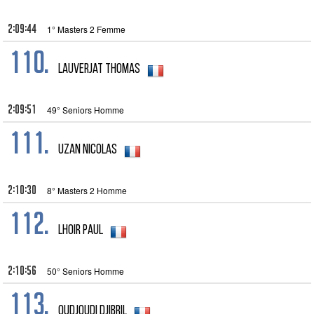
2:09:44
1° Masters 2 Femme
110.
Lauverjat Thomas
2:09:51
49° Seniors Homme
111.
uzan nicolas
2:10:30
8° Masters 2 Homme
112.
lhoir Paul
2:10:56
50° Seniors Homme
113.
Oudjoudi Djibril