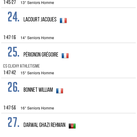
1:45:27
13° Seniors Homme
24.
Lacourt Jacques
1:47:16
14° Seniors Homme
25.
Pérignon Grégoire
CS CLICHY ATHLETISME
1:47:42
15° Seniors Homme
26.
Bonnet William
1:47:56
16° Seniors Homme
27.
DARWAL GHAZI REHMAN