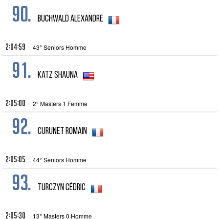
90.
Buchwald Alexandre
2:04:59
43° Seniors Homme
91.
katz shauna
2:05:00
2° Masters 1 Femme
92.
Curunet Romain
2:05:05
44° Seniors Homme
93.
Turczyn Cédric
2:05:30
13° Masters 0 Homme