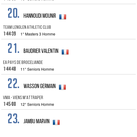
20.
Hannoudi Mounir
TEAM LENGLEN ATHLETIC CLUB
1:44:39
1° Masters 3 Homme
21.
Baudrier Valentin
EA PAYS DE BROCELIANDE
1:44:48
11° Seniors Homme
22.
Wasson Germain
VMA - VIENS M'ATTRAPER
1:45:00
12° Seniors Homme
23.
JAMBU Marvin