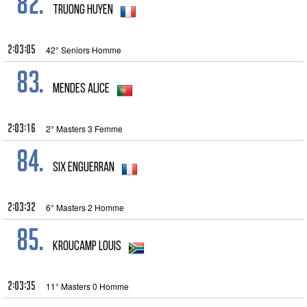
82.
Truong Huyen
2:03:05
42° Seniors Homme
83.
Mendes Alice
2:03:16
2° Masters 3 Femme
84.
Six Enguerran
2:03:32
6° Masters 2 Homme
85.
Kroucamp Louis
2:03:35
11° Masters 0 Homme