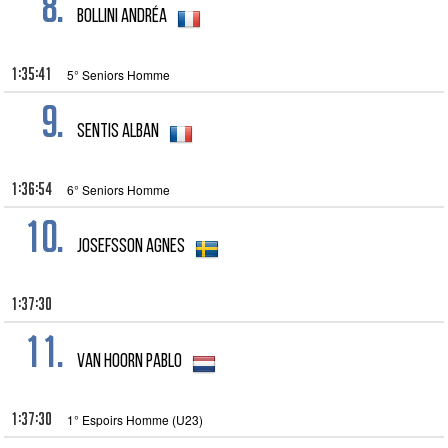
8.
Bollini Andréa
1:35:41
5° Seniors Homme
9.
Sentis Alban
1:36:54
6° Seniors Homme
10.
Josefsson Agnes
1:37:30
11.
van Hoorn Pablo
1:37:30
1° Espoirs Homme (U23)