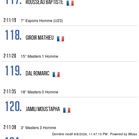
Rousseau Baptiste
2:11:19
7° Espoirs Homme (U23)
118.
Giroir Mathieu
2:11:20
15° Masters 1 Homme
119.
dal Romaric
2:11:35
18° Masters 0 Homme
120.
Jamili Moustapha
2:11:38
3° Masters 3 Homme
Dernière modif 8/8/2026, 11:47:15 PM
. Powered by Wiclax