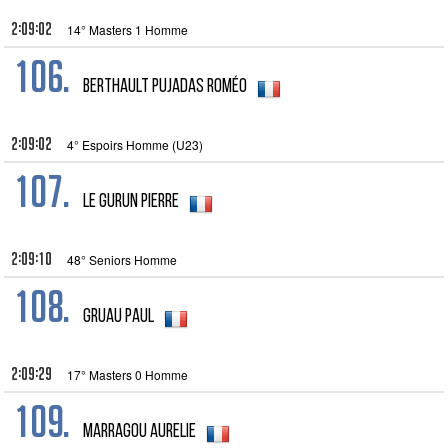
2:09:02
14° Masters 1 Homme
106.
Berthault Pujadas Roméo
2:09:02
4° Espoirs Homme (U23)
107.
Le Gurun Pierre
2:09:10
48° Seniors Homme
108.
Gruau Paul
2:09:29
17° Masters 0 Homme
109.
MARRAGOU AURELIE