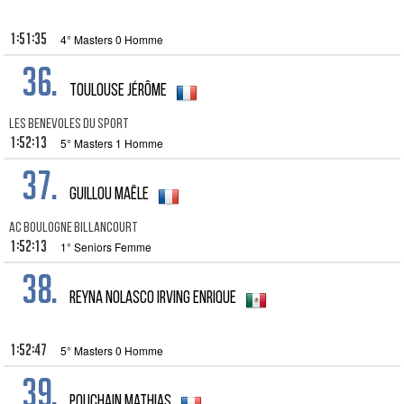
1:51:35
4° Masters 0 Homme
36.
Toulouse Jérôme
LES BENEVOLES DU SPORT
1:52:13
5° Masters 1 Homme
37.
Guillou Maële
AC BOULOGNE BILLANCOURT
1:52:13
1° Seniors Femme
38.
Reyna Nolasco Irving Enrique
1:52:47
5° Masters 0 Homme
39.
Pouchain Mathias