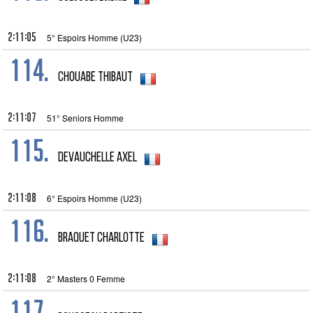
2:11:05
5° Espoirs Homme (U23)
114.
Chouabe Thibaut
2:11:07
51° Seniors Homme
115.
Devauchelle Axel
2:11:08
6° Espoirs Homme (U23)
116.
Braquet Charlotte
2:11:08
2° Masters 0 Femme
117.