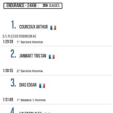
Endurance - 24km
259
Classés
1.
Courcoux Arthur
S/L PLESSIS ROBINSON AC
1:29:39
1° Seniors Homme
2.
Janmart Tristan
1:30:35
2° Seniors Homme
3.
DIAS EDGAR
1:31:09
1° Masters 1 Homme
4.