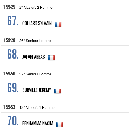
1:59:25
2° Masters 2 Homme
67.
COLLARD Sylvain
1:59:28
36° Seniors Homme
68.
JAFARI Abbas
1:59:50
37° Seniors Homme
69.
Surville Jeremy
1:59:53
12° Masters 1 Homme
70.
BENHAMMA NACIM