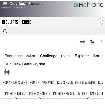
RÉSULTATS
CARTE
?
Endurance - 24km
Challenge - 16km
Explorer - 7km
Run Crew Battle - 2,7km
KOM 1 - Tapis Vert
KOM 2 - Tapis Vert
KOM 3 - Montée Le Gladiator
KOM 
Inter 1 - KM 3.5
Inter 2 - KM 4.1
Inter 3 - KM 5.3
Inter 4 - KM 8.5
In