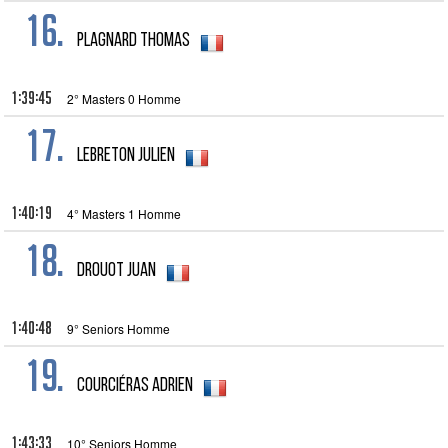
16.
Plagnard Thomas
1:39:45
2° Masters 0 Homme
17.
Lebreton Julien
1:40:19
4° Masters 1 Homme
18.
Drouot Juan
1:40:48
9° Seniors Homme
19.
Courciéras Adrien
1:43:33
10° Seniors Homme