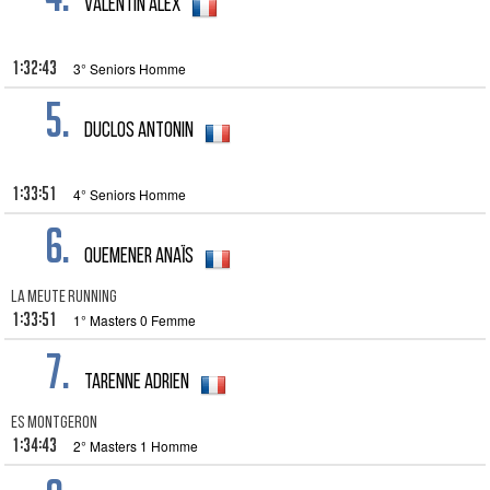
Valentin Alex
1:32:43
3° Seniors Homme
5.
Duclos Antonin
1:33:51
4° Seniors Homme
6.
Quemener Anaïs
LA MEUTE RUNNING
1:33:51
1° Masters 0 Femme
7.
TARENNE Adrien
ES MONTGERON
1:34:43
2° Masters 1 Homme