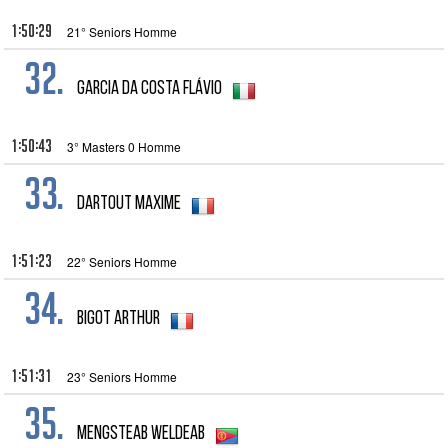
1:50:29
21° Seniors Homme
32.
Garcia da Costa Flávio
1:50:43
3° Masters 0 Homme
33.
Dartout Maxime
1:51:23
22° Seniors Homme
34.
Bigot Arthur
1:51:31
23° Seniors Homme
35.
MENGSTEAB WELDEAB