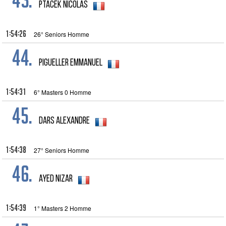
Ptacek Nicolas
1:54:26
26° Seniors Homme
44.
Pigueller Emmanuel
1:54:31
6° Masters 0 Homme
45.
Dars Alexandre
1:54:38
27° Seniors Homme
46.
Ayed Nizar
1:54:39
1° Masters 2 Homme