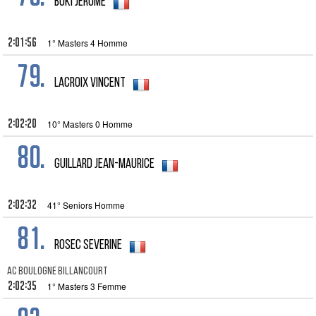
BUKI Jérôme
2:01:56
1° Masters 4 Homme
79.
LACROIX Vincent
2:02:20
10° Masters 0 Homme
80.
GUILLARD JEAN-MAURICE
2:02:32
41° Seniors Homme
81.
ROSEC SEVERINE
AC BOULOGNE BILLANCOURT
2:02:35
1° Masters 3 Femme