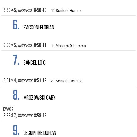
8:50:45,
8:50:40
1° Seniors Homme
Temps puce
6.
ZACCONI FLORIAN
8:50:45,
8:50:41
1° Masters 0 Homme
Temps puce
7.
BANCEL LOÏC
8:51:44,
8:51:42
2° Seniors Homme
Temps puce
8.
MROZOWSKI GABY
EVA07
8:58:07,
8:58:05
Temps puce
9.
LECOINTRE DORIAN