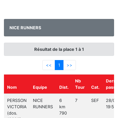
NICE RUNNERS
Résultat de la place 1 à 1
<<
1
>>
Nb
Derni
Nom
Equipe
Dist.
Tour
Cat.
pass
PERSSON
NICE
6
7
SEF
28/04
VICTORIA
RUNNERS
km
19:54
(dos.
790