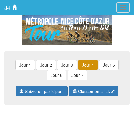
J4
Menu
Jour 1
Jour 2
Jour 3
Jour 4
Jour 5
Jour 6
Jour 7
Suivre un participant
Classements "Live"